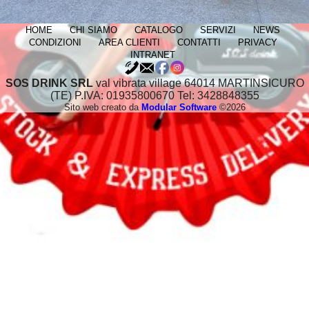
HOME
CHI SIAMO
CATALOGO
SERVIZI
NEWS
CONDIZIONI
AREA CLIENTI
CONTATTI
PRIVACY
INTRANET
SOS DRINK SRL
val vibrata village 64014 MARTINSICURO
(TE) P.IVA: 01935800670 Tel: 3428848355
Sito web creato da
Modular Software
©2026