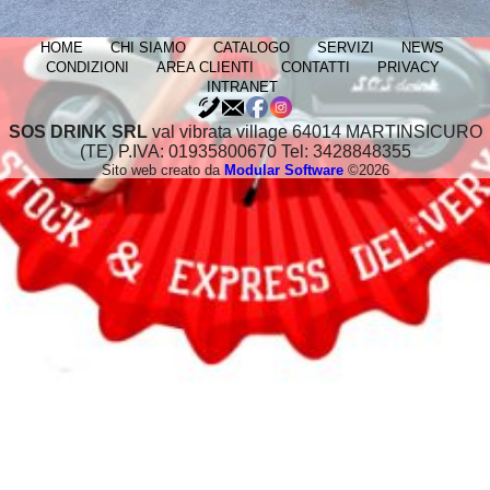
HOME
CHI SIAMO
CATALOGO
SERVIZI
NEWS
CONDIZIONI
AREA CLIENTI
CONTATTI
PRIVACY
INTRANET
SOS DRINK SRL
val vibrata village 64014 MARTINSICURO
(TE) P.IVA: 01935800670 Tel: 3428848355
Sito web creato da
Modular Software
©2026