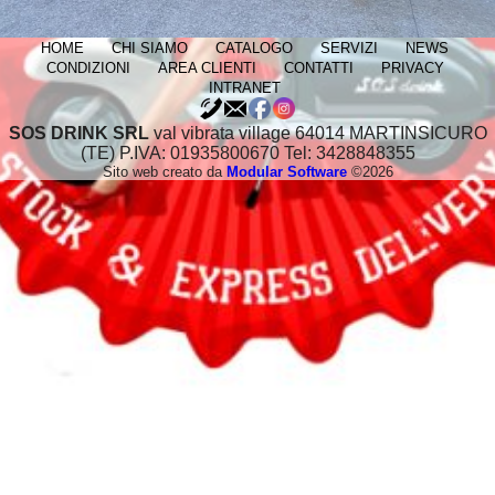
HOME
CHI SIAMO
CATALOGO
SERVIZI
NEWS
CONDIZIONI
AREA CLIENTI
CONTATTI
PRIVACY
INTRANET
SOS DRINK SRL
val vibrata village 64014 MARTINSICURO
(TE) P.IVA: 01935800670 Tel: 3428848355
Sito web creato da
Modular Software
©2026