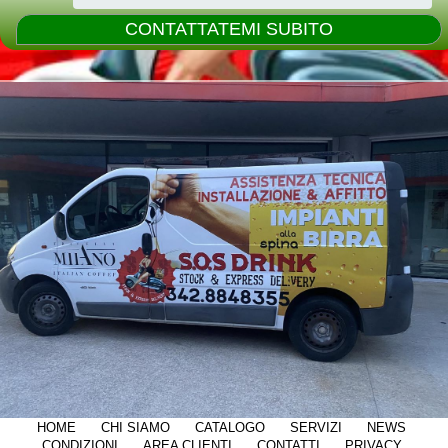
HOME
CHI SIAMO
CATALOGO
SERVIZI
NEWS
CONDIZIONI
AREA CLIENTI
CONTATTI
PRIVACY