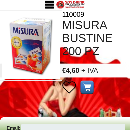
110009
MISURA
BUSTINE
200 PZ
€4,60
+ IVA
Email: