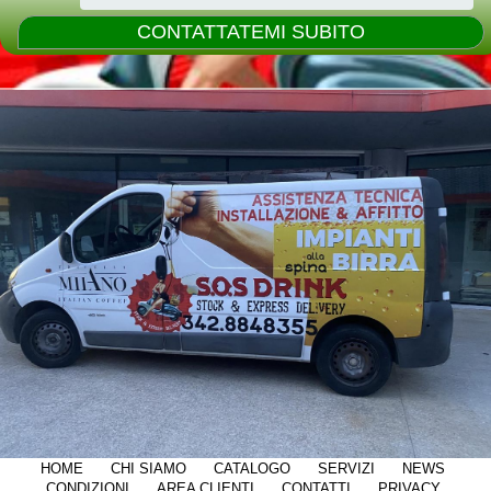
HOME
CHI SIAMO
CATALOGO
SERVIZI
NEWS
CONDIZIONI
AREA CLIENTI
CONTATTI
PRIVACY