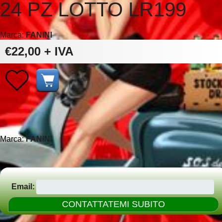
24 PZ LOTTO LR199
Marca:
FANINI
€22,00
+ IVA
Marca:
FANINI
Email: