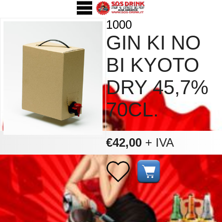
1000
GIN KI NO
BI KYOTO
DRY 45,7%
70CL.
€42,00
+ IVA