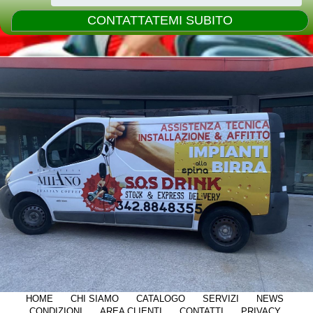
HOME
CHI SIAMO
CATALOGO
SERVIZI
NEWS
CONDIZIONI
AREA CLIENTI
CONTATTI
PRIVACY