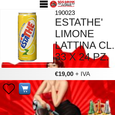
190023
ESTATHE'
LIMONE
LATTINA CL.
33 X 24 PZ.
€19,00
+ IVA