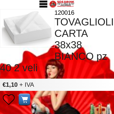
120016
TOVAGLIOLI
CARTA
38x38
BIANCO pz
40 2 veli
€1,10
+ IVA