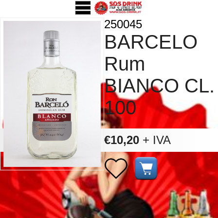
250045
BARCELO
Rum
BIANCO CL.
100
€10,20
+ IVA