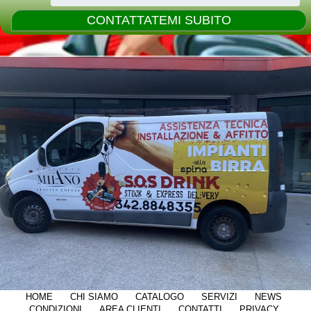
HOME
CHI SIAMO
CATALOGO
SERVIZI
NEWS
CONDIZIONI
AREA CLIENTI
CONTATTI
PRIVACY