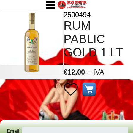
2500494
RUM
PABLIC
GOLD 1 LT
€12,00
+ IVA
Email: