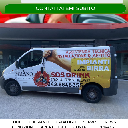
HOME
CHI SIAMO
CATALOGO
SERVIZI
NEWS
CONDIZIONI
AREA CLIENTI
CONTATTI
PRIVACY