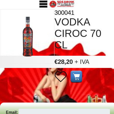
300041
VODKA
CIROC 70
CL
€28,20
+ IVA
Email: