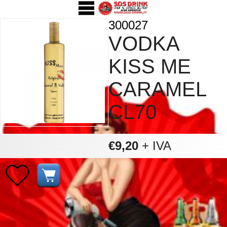
300027
VODKA
KISS ME
CARAMEL
CL70
€9,20
+ IVA