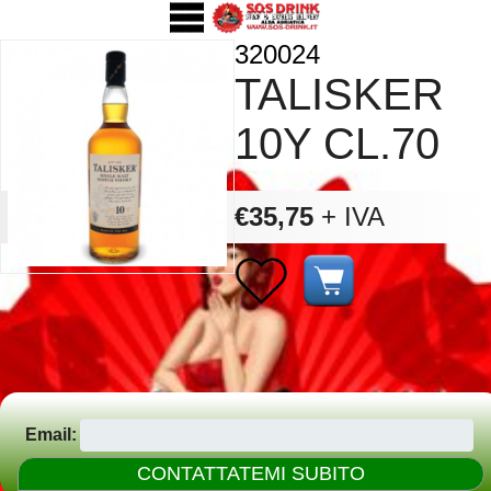
320024
TALISKER
10Y CL.70
€35,75
+ IVA
Email: